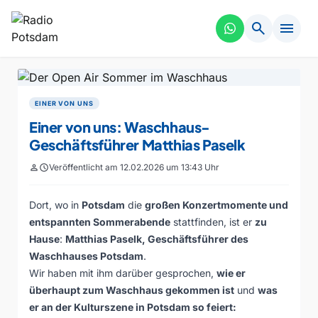
search
menu
EINER VON UNS
Einer von uns: Waschhaus-
Geschäftsführer Matthias Paselk
person
schedule
Veröffentlicht am 12.02.2026 um 13:43 Uhr
Dort, wo in
Potsdam
die
großen Konzertmomente und
entspannten Sommerabende
stattfinden, ist er
zu
Hause
:
Matthias Paselk, Geschäftsführer des
Waschhauses Potsdam
.
Wir haben mit ihm darüber gesprochen,
wie er
überhaupt zum Waschhaus gekommen ist
und
was
er an der Kulturszene in Potsdam so feiert: