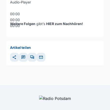
Audio-Player
00:00
00:00
Weitere Folgen
gibt’s
HIER zum Nachhören!
00:00
Artikel teilen
share
chat
forum
mail