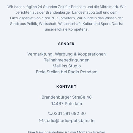
Wir haben täglich 24 Stunden Zeit für Potsdam und die Mittelmark. Wir
berichten aus der Brandenburger Landeshauptstadt und dem
Einzugsgebiet von circa 70 Kilometern. Wir bündeln das Wissen der
Stadt aus Politik, Wirtschaft, Wissenschaft, Kultur und Sport. Das ist
unsere lokale Kompetenz.
SENDER
Vermarktung, Werbung & Kooperationen
Teilnahmebedingungen
Mail ins Studio
Freie Stellen bei Radio Potsdam
KONTAKT
Brandenburger Straße 48
14467 Potsdam
call
0331 581 692 30
mail
studio@radio-potsdam.de
Eine Gewinnabholung ist von Montag – Freitag