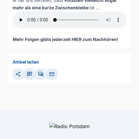
er hat uns verraten, dass
Potsdam vielleicht sogar
mehr als eine kurze Zwischenbleibe
ist …
Mehr Folgen gibts jederzeit
HIER zum Nachhören
!
Artikel teilen
share
chat
forum
mail