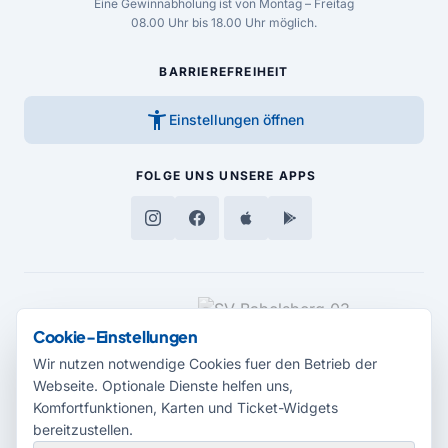
Eine Gewinnabholung ist von Montag – Freitag
08.00 Uhr bis 18.00 Uhr möglich.
BARRIEREFREIHEIT
accessibility_new
Einstellungen öffnen
FOLGE UNS
UNSERE APPS
MEDIENPARTNER
Cookie-Einstellungen
Wir nutzen notwendige Cookies fuer den Betrieb der
Webseite. Optionale Dienste helfen uns,
Komfortfunktionen, Karten und Ticket-Widgets
bereitzustellen.