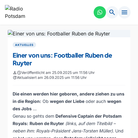
search
menu
AKTUELLES
Einer von uns: Footballer Ruben de
Ruyter
person
schedule
Veröffentlicht am 25.09.2025 um 11:56 Uhr
update
Aktualisiert am 26.09.2025 um 11:56 Uhr
Die einen werden hier geboren, andere ziehen zu uns
in die Region:
Ob
wegen der Liebe
oder auch
wegen
des Jobs
…
Genau so gehts dem
Defensive Captain der Potsdam
Royals:
Ruben de Ruyter
(links, auf dem Titelbild –
neben ihm: Royals-Präsident Jens-Torsten Müller)
. Und