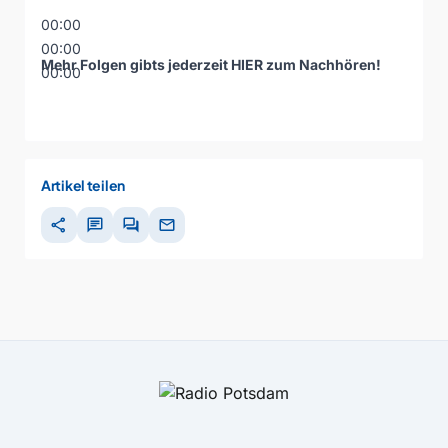
00:00
00:00
Mehr Folgen gibts jederzeit
HIER zum Nachhören
!
00:00
Artikel teilen
share
chat
forum
mail