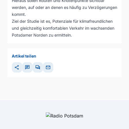
Hieraus sollen Routen und Knotenpunkte sichtbar
werden, auf oder an denen es häufig zu Verzögerungen
kommt.
Ziel der Studie ist es, Potenziale für klimafreundlichen
und gleichzeitig komfortablen Verkehr im wachsenden
Potsdamer Norden zu ermitteln.
Artikel teilen
share
chat
forum
mail