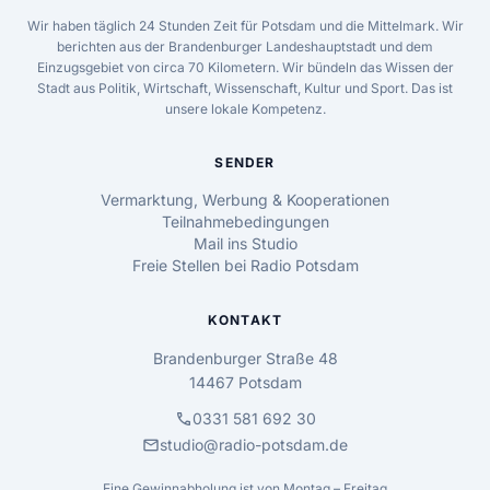
Wir haben täglich 24 Stunden Zeit für Potsdam und die Mittelmark. Wir
berichten aus der Brandenburger Landeshauptstadt und dem
Einzugsgebiet von circa 70 Kilometern. Wir bündeln das Wissen der
Stadt aus Politik, Wirtschaft, Wissenschaft, Kultur und Sport. Das ist
unsere lokale Kompetenz.
SENDER
Vermarktung, Werbung & Kooperationen
Teilnahmebedingungen
Mail ins Studio
Freie Stellen bei Radio Potsdam
KONTAKT
Brandenburger Straße 48
14467 Potsdam
call
0331 581 692 30
mail
studio@radio-potsdam.de
Eine Gewinnabholung ist von Montag – Freitag