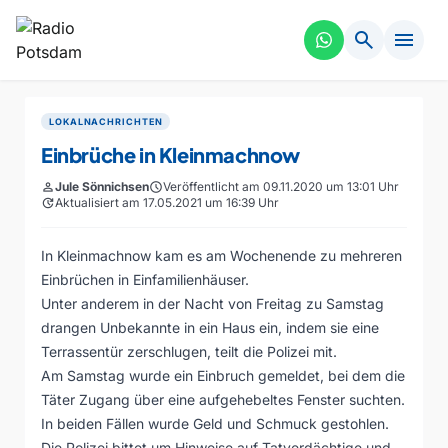
search
menu
LOKALNACHRICHTEN
Einbrüche in Kleinmachnow
person
Jule Sönnichsen
schedule
Veröffentlicht am 09.11.2020 um 13:01 Uhr
update
Aktualisiert am 17.05.2021 um 16:39 Uhr
In Kleinmachnow kam es am Wochenende zu mehreren
Einbrüchen in Einfamilienhäuser.
Unter anderem in der Nacht von Freitag zu Samstag
drangen Unbekannte in ein Haus ein, indem sie eine
Terrassentür zerschlugen, teilt die Polizei mit.
Am Samstag wurde ein Einbruch gemeldet, bei dem die
Täter Zugang über eine aufgehebeltes Fenster suchten.
In beiden Fällen wurde Geld und Schmuck gestohlen.
Die Polizei bittet um Hinweise auf Tatverdächtige und