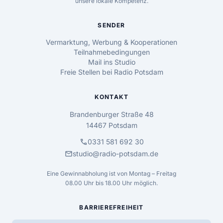
unsere lokale Kompetenz.
SENDER
Vermarktung, Werbung & Kooperationen
Teilnahmebedingungen
Mail ins Studio
Freie Stellen bei Radio Potsdam
KONTAKT
Brandenburger Straße 48
14467 Potsdam
call
0331 581 692 30
mail
studio@radio-potsdam.de
Eine Gewinnabholung ist von Montag – Freitag
08.00 Uhr bis 18.00 Uhr möglich.
BARRIEREFREIHEIT