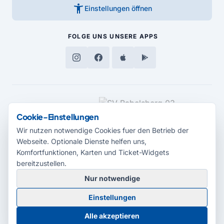
accessibility_new
Einstellungen öffnen
FOLGE UNS
UNSERE APPS
MEDIENPARTNER
Cookie-Einstellungen
Wir nutzen notwendige Cookies fuer den Betrieb der
Webseite. Optionale Dienste helfen uns,
Komfortfunktionen, Karten und Ticket-Widgets
bereitzustellen.
Nur notwendige
© 2026 Radio Potsdam. Webseite entwickelt durch die
Medienagentur
Einstellungen
Babelsberg
Barrierefreiheitserklärung
AGB
Datenschutz
Impressum
Alle akzeptieren
Cookie-Einstellungen