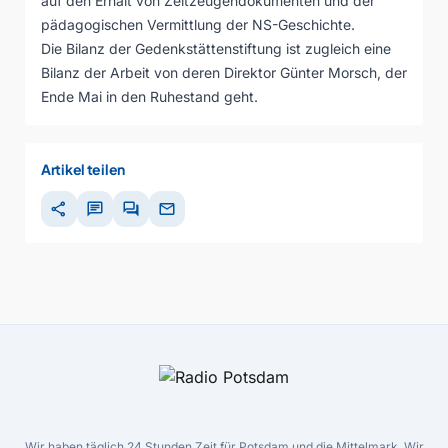
auf den Erhalt von Zeitzeugendokumenten und der
pädagogischen Vermittlung der NS-Geschichte.
Die Bilanz der Gedenkstättenstiftung ist zugleich eine
Bilanz der Arbeit von deren Direktor Günter Morsch, der
Ende Mai in den Ruhestand geht.
Artikel teilen
share
chat
forum
mail
Wir haben täglich 24 Stunden Zeit für Potsdam und die Mittelmark. Wir