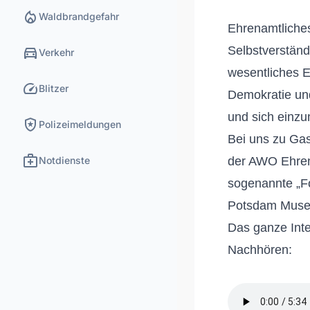
local_fire_department
Waldbrandgefahr
Ehrenamtlich
directions_car
Selbstverstän
Verkehr
wesentliches E
speed
Blitzer
Demokratie und
und sich einzu
local_police
Polizeimeldungen
Bei uns zu Gas
medical_services
Notdienste
der AWO Ehren
sogenannte „Fo
Potsdam Museu
Das ganze Inte
Nachhören: