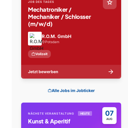
star
JOB DES TAGES
Mechatroniker /
Mechaniker / Schlosser
(m/w/d)
R.O.M. GmbH
Potsdam
location_on
work
Vollzeit
arrow_forward
Jetzt bewerben
Alle Jobs im Jobticker
work
07
NÄCHSTE VERANSTALTUNG
HEUTE
AUG
Kunst & Aperitif