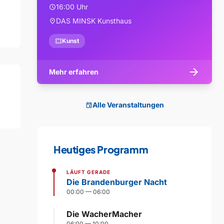
16:00 Uhr
schedule
DAS MINSK Kunsthaus
location_on
confirmation_number
Kunst
arrow_forward
Mehr erfahren
Alle Veranstaltungen
event
Heutiges Programm
LÄUFT GERADE
Die Brandenburger Nacht
00:00 — 06:00
Die WacherMacher
06:00 — 10:00