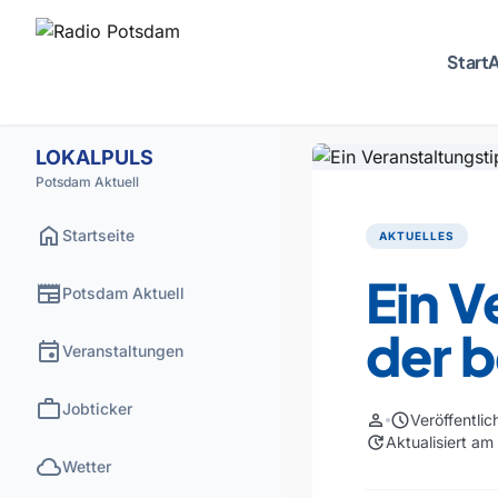
Start
A
LOKALPULS
Potsdam Aktuell
home
Startseite
AKTUELLES
Ein V
newspaper
Potsdam Aktuell
der 
event
Veranstaltungen
work
Jobticker
person
schedule
Veröffentli
update
Aktualisiert a
cloud
Wetter