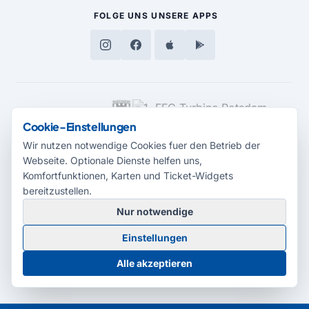
FOLGE UNS
UNSERE APPS
MEDIENPARTNER
Cookie-Einstellungen
Wir nutzen notwendige Cookies fuer den Betrieb der
Webseite. Optionale Dienste helfen uns,
Komfortfunktionen, Karten und Ticket-Widgets
bereitzustellen.
Nur notwendige
© 2026 Radio Potsdam. Webseite entwickelt durch die
Medienagentur
Einstellungen
Babelsberg
Barrierefreiheitserklärung
AGB
Datenschutz
Impressum
Alle akzeptieren
Cookie-Einstellungen