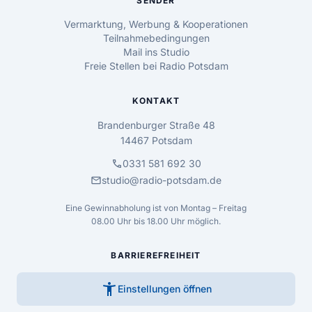
SENDER
Vermarktung, Werbung & Kooperationen
Teilnahmebedingungen
Mail ins Studio
Freie Stellen bei Radio Potsdam
KONTAKT
Brandenburger Straße 48
14467 Potsdam
call
0331 581 692 30
mail
studio@radio-potsdam.de
Eine Gewinnabholung ist von Montag – Freitag
08.00 Uhr bis 18.00 Uhr möglich.
BARRIEREFREIHEIT
accessibility_new
Einstellungen öffnen