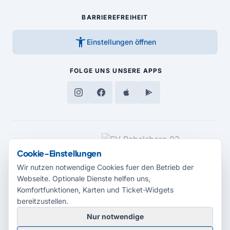
BARRIEREFREIHEIT
accessibility_new
Einstellungen öffnen
FOLGE UNS
UNSERE APPS
MEDIENPARTNER
Cookie-Einstellungen
Wir nutzen notwendige Cookies fuer den Betrieb der
Webseite. Optionale Dienste helfen uns,
Komfortfunktionen, Karten und Ticket-Widgets
bereitzustellen.
Nur notwendige
© 2026 Radio Potsdam. Webseite entwickelt durch die
Medienagentur