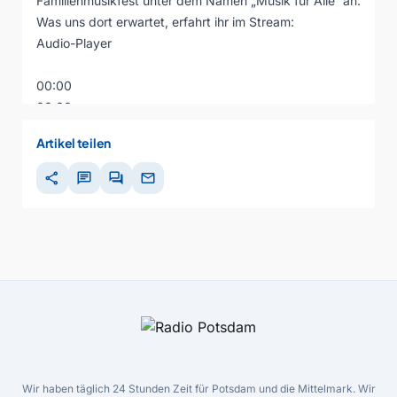
Familienmusikfest unter dem Namen „Musik für Alle“ an.
Was uns dort erwartet, erfahrt ihr im Stream:
Audio-Player
00:00
00:00
00:00
Artikel teilen
share
chat
forum
mail
Wir haben täglich 24 Stunden Zeit für Potsdam und die Mittelmark. Wir