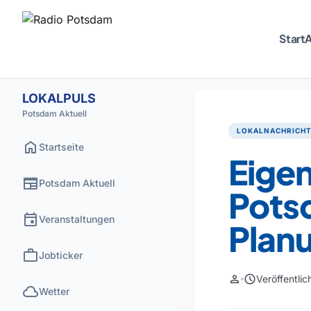
Start
A
LOKALPULS
Potsdam Aktuell
LOKALNACHRICH
home
Startseite
Eigen
newspaper
Potsdam Aktuell
Pots
event
Veranstaltungen
Plan
work
Jobticker
person
schedule
Veröffentli
cloud
Wetter