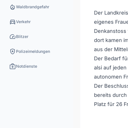
local_fire_department
Waldbrandgefahr
Der Landkreis
directions_car
eigenes Fraue
Verkehr
Denkanstoss f
speed
Blitzer
dort kamen i
aus der Mitte
local_police
Polizeimeldungen
Der Bedarf fü
medical_services
Notdienste
alsi auf jeden
autonomen F
Der Beschluss
bereits durch
Platz für 26 