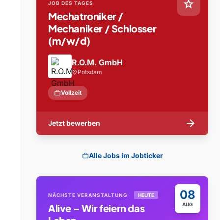
star
JOB DES TAGES
Mechatroniker /
Mechaniker / Schlosser
(m/w/d)
R.O.M. GmbH
Potsdam
location_on
work
Vollzeit
arrow_forward
Jetzt bewerben
Alle Jobs im Jobticker
work
08
NÄCHSTE VERANSTALTUNG
HEUTE
AUG
Alive – Wir feiern das