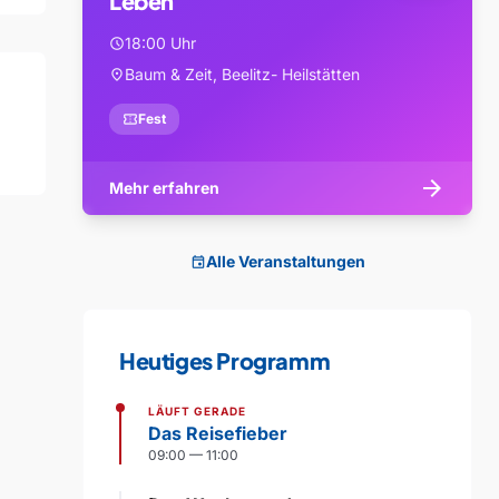
Leben
18:00 Uhr
schedule
Baum & Zeit, Beelitz- Heilstätten
location_on
confirmation_number
Fest
arrow_forward
Mehr erfahren
Alle Veranstaltungen
event
Heutiges Programm
LÄUFT GERADE
Das Reisefieber
09:00 — 11:00