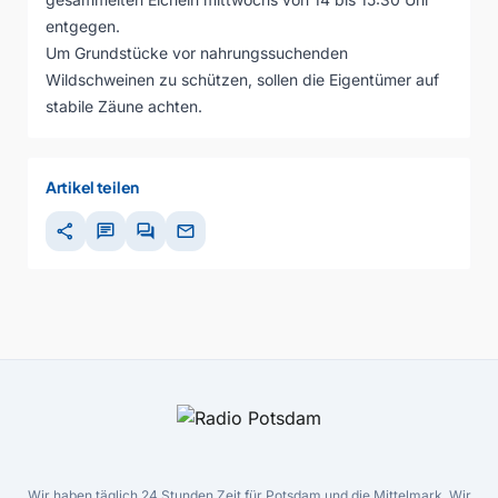
entgegen.
Um Grundstücke vor nahrungssuchenden
Wildschweinen zu schützen, sollen die Eigentümer auf
stabile Zäune achten.
Artikel teilen
share
chat
forum
mail
Wir haben täglich 24 Stunden Zeit für Potsdam und die Mittelmark. Wir