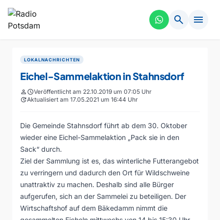
search
menu
LOKALNACHRICHTEN
Eichel-Sammelaktion in Stahnsdorf
person
schedule
Veröffentlicht am 22.10.2019 um 07:05 Uhr
update
Aktualisiert am 17.05.2021 um 16:44 Uhr
Die Gemeinde Stahnsdorf führt ab dem 30. Oktober
wieder eine Eichel-Sammelaktion „Pack sie in den
Sack“ durch.
Ziel der Sammlung ist es, das winterliche Futterangebot
zu verringern und dadurch den Ort für Wildschweine
unattraktiv zu machen. Deshalb sind alle Bürger
aufgerufen, sich an der Sammelei zu beteiligen. Der
Wirtschaftshof auf dem Bäkedamm nimmt die
gesammelten Eicheln mittwochs von 14 bis 15:30 Uhr