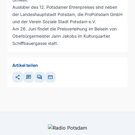
Auslober des 12. Potsdamer Ehrenpreises sind neben
der Landeshauptstadt Potsdam, die ProPotsdam GmbH
und der Verein Soziale Stadt Potsdam e.V.
Am 26. Juni findet die Preisverleihung im Beisein von
Oberbürgermeister Jann Jakobs im Kulturquartier
Schiffbauergasse statt.
Artikel teilen
share
chat
forum
mail