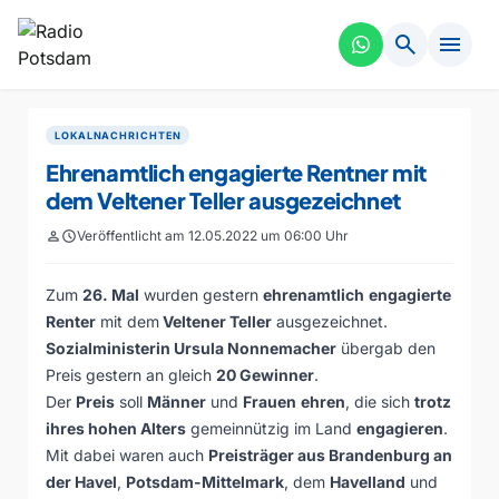
search
menu
LOKALNACHRICHTEN
Ehrenamtlich engagierte Rentner mit
dem Veltener Teller ausgezeichnet
person
schedule
Veröffentlicht am 12.05.2022 um 06:00 Uhr
Zum
26. Mal
wurden gestern
ehrenamtlich
engagierte
Renter
mit dem
Veltener Teller
ausgezeichnet.
Sozialministerin Ursula Nonnemacher
übergab den
Preis gestern an gleich
20 Gewinner
.
Der
Preis
soll
Männer
und
Frauen
ehren
, die sich
trotz
ihres hohen Alters
gemeinnützig im Land
engagieren
.
Mit dabei waren auch
Preisträger aus Brandenburg an
der Havel
,
Potsdam-Mittelmark
, dem
Havelland
und