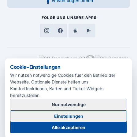
accessibility_new
Einstellungen öffnen
FOLGE UNS
UNSERE APPS
MEDIENPARTNER
Cookie-Einstellungen
Wir nutzen notwendige Cookies fuer den Betrieb der
Webseite. Optionale Dienste helfen uns,
Komfortfunktionen, Karten und Ticket-Widgets
bereitzustellen.
Nur notwendige
© 2026 Radio Potsdam. Webseite entwickelt durch die
Medienagentur
Einstellungen
Babelsberg
Barrierefreiheitserklärung
AGB
Datenschutz
Impressum
Alle akzeptieren
Cookie-Einstellungen