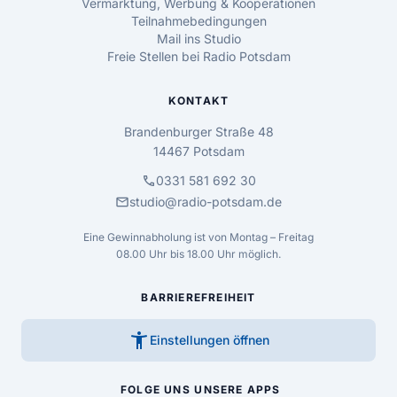
Vermarktung, Werbung & Kooperationen
Teilnahmebedingungen
Mail ins Studio
Freie Stellen bei Radio Potsdam
KONTAKT
Brandenburger Straße 48
14467 Potsdam
call
0331 581 692 30
mail
studio@radio-potsdam.de
Eine Gewinnabholung ist von Montag – Freitag
08.00 Uhr bis 18.00 Uhr möglich.
BARRIEREFREIHEIT
accessibility_new
Einstellungen öffnen
FOLGE UNS
UNSERE APPS