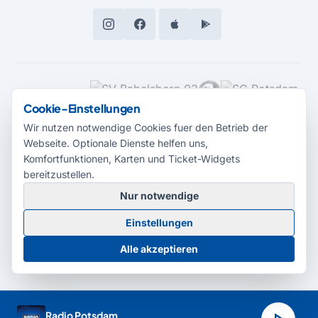
MEDIENPARTNER
Cookie-Einstellungen
Wir nutzen notwendige Cookies fuer den Betrieb der
Webseite. Optionale Dienste helfen uns,
Komfortfunktionen, Karten und Ticket-Widgets
bereitzustellen.
Nur notwendige
© 2026 Radio Potsdam. Webseite entwickelt durch die
Medienagentur
Einstellungen
Babelsberg
Barrierefreiheitserklärung
AGB
Datenschutz
Impressum
Alle akzeptieren
Cookie-Einstellungen
Radio Potsdam