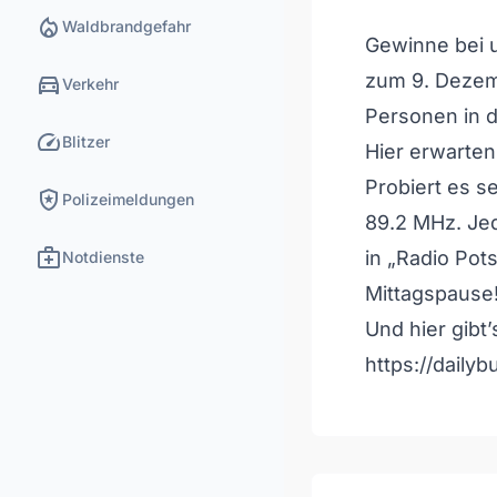
local_fire_department
Waldbrandgefahr
Gewinne bei 
directions_car
zum 9. Dezem
Verkehr
Personen in 
speed
Blitzer
Hier erwarten
Probiert es s
local_police
Polizeimeldungen
89.2 MHz. Jed
medical_services
in „Radio Pot
Notdienste
Mittagspause
Und hier gibt’
https://dailyb