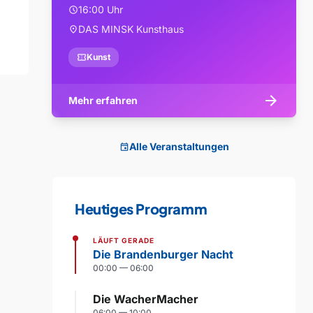
16:00 Uhr
schedule
DAS MINSK Kunsthaus
location_on
confirmation_number
Kunst
arrow_forward
Mehr erfahren
Alle Veranstaltungen
event
Heutiges Programm
LÄUFT GERADE
Die Brandenburger Nacht
00:00 — 06:00
Die WacherMacher
06:00 — 10:00