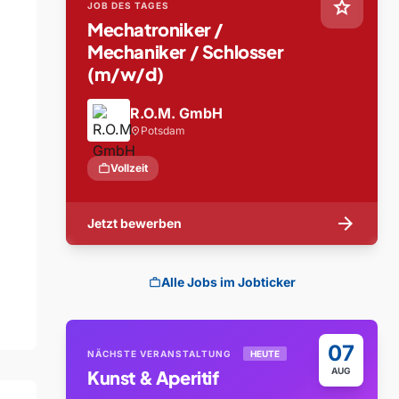
star
JOB DES TAGES
Mechatroniker /
Mechaniker / Schlosser
(m/w/d)
R.O.M. GmbH
Potsdam
location_on
work
Vollzeit
arrow_forward
Jetzt bewerben
Alle Jobs im Jobticker
work
07
NÄCHSTE VERANSTALTUNG
HEUTE
AUG
Kunst & Aperitif