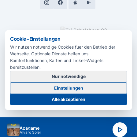
MEDIENPARTNER
Cookie-Einstellungen
Wir nutzen notwendige Cookies fuer den Betrieb der
Webseite. Optionale Dienste helfen uns,
Komfortfunktionen, Karten und Ticket-Widgets
bereitzustellen.
Nur notwendige
© 2026 Radio Potsdam. Webseite entwickelt durch die
Medienagentur
Einstellungen
Babelsberg
Barrierefreiheitserklärung
AGB
Datenschutz
Impressum
Alle akzeptieren
Cookie-Einstellungen
play_arrow
Apagame
Alvaro Soler