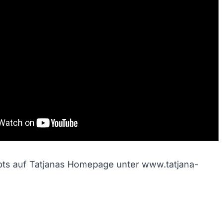
och/Runter benutzen, um die Lautstärke zu regeln.
ibts auf Tatjanas Homepage unter
www.tatjana-