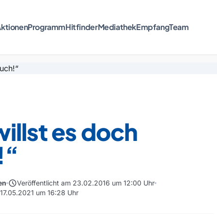
ktionen
Programm
Hitfinder
Mediathek
Empfang
Team
illst es doch
!“
schedule
en
Veröffentlicht am 23.02.2016 um 12:00 Uhr
m 17.05.2021 um 16:28 Uhr