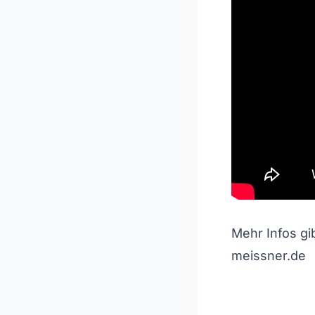
Pfeiltasten H
Mehr Infos g
meissner.de