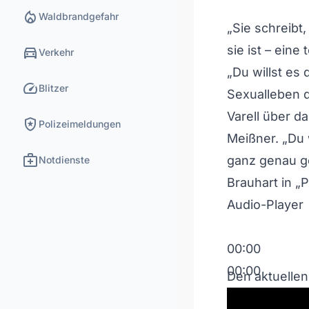
local_fire_department
Waldbrandgefahr
„Sie schreibt, 
directions_car
sie ist – eine
Verkehr
„Du willst es 
speed
Blitzer
Sexualleben d
Varell über d
local_police
Polizeimeldungen
Meißner. „Du 
medical_services
ganz genau ge
Notdienste
Brauhart in „
Audio-Player
00:00
00:00
Den aktuellen
00:00