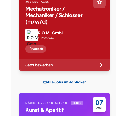
star
JOB DES TAGES
Mechatroniker /
Mechaniker / Schlosser
(m/w/d)
R.O.M. GmbH
Potsdam
location_on
work
Vollzeit
arrow_forward
Jetzt bewerben
Alle Jobs im Jobticker
work
07
NÄCHSTE VERANSTALTUNG
HEUTE
AUG
Kunst & Aperitif