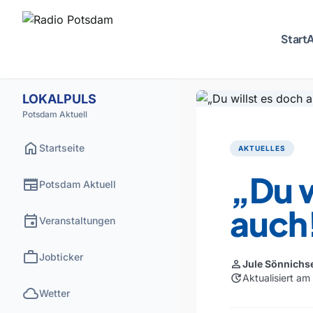
Start
A
LOKALPULS
Potsdam Aktuell
home
Startseite
AKTUELLES
„Du w
newspaper
Potsdam Aktuell
auch
event
Veranstaltungen
work
Jobticker
person
Jule Sönnichs
update
Aktualisiert a
cloud
Wetter