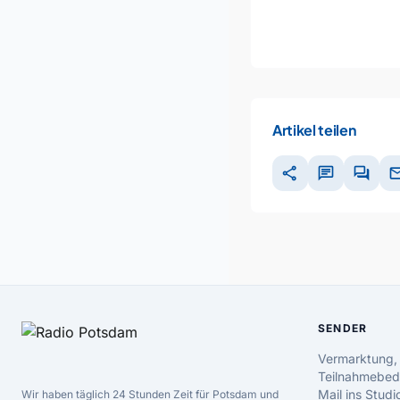
Artikel teilen
share
chat
forum
ma
SENDER
Vermarktung,
Teilnahmebed
Mail ins Studi
Wir haben täglich 24 Stunden Zeit für Potsdam und