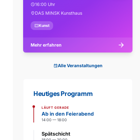
16:00 Uhr
schedule
DAS MINSK Kunsthaus
location_on
confirmation_number
Kunst
arrow_forward
Mehr erfahren
Alle Veranstaltungen
event
Heutiges Programm
LÄUFT GERADE
Ab in den Feierabend
14:00 — 18:00
Spätschicht
18:00 — 20:00