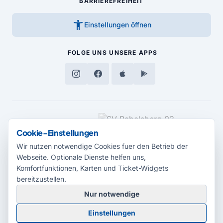
BARRIEREFREIHEIT
accessibility_new
Einstellungen öffnen
FOLGE UNS
UNSERE APPS
MEDIENPARTNER
Cookie-Einstellungen
Wir nutzen notwendige Cookies fuer den Betrieb der
Webseite. Optionale Dienste helfen uns,
Komfortfunktionen, Karten und Ticket-Widgets
bereitzustellen.
Nur notwendige
© 2026 Radio Potsdam. Webseite entwickelt durch die
Medienagentur
Einstellungen
Babelsberg