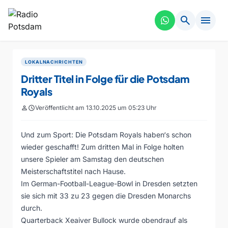
search
menu
LOKALNACHRICHTEN
Dritter Titel in Folge für die Potsdam
Royals
person
schedule
Veröffentlicht am 13.10.2025 um 05:23 Uhr
Und zum Sport: Die Potsdam Royals haben‘s schon
wieder geschafft! Zum dritten Mal in Folge holten
unsere Spieler am Samstag den deutschen
Meisterschaftstitel nach Hause.
Im German-Football-League-Bowl in Dresden setzten
sie sich mit 33 zu 23 gegen die Dresden Monarchs
durch.
Quarterback Xeaiver Bullock wurde obendrauf als