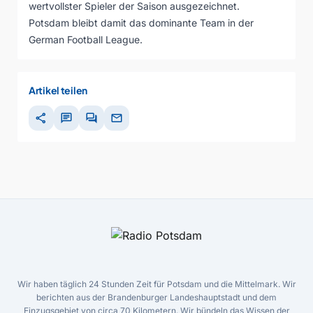
wertvollster Spieler der Saison ausgezeichnet.
Potsdam bleibt damit das dominante Team in der
German Football League.
Artikel teilen
share
chat
forum
mail
Wir haben täglich 24 Stunden Zeit für Potsdam und die Mittelmark. Wir
berichten aus der Brandenburger Landeshauptstadt und dem
Einzugsgebiet von circa 70 Kilometern. Wir bündeln das Wissen der