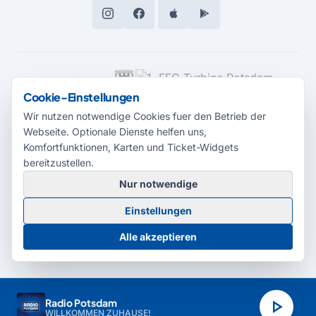
MEDIENPARTNER
Cookie-Einstellungen
Wir nutzen notwendige Cookies fuer den Betrieb der
Webseite. Optionale Dienste helfen uns,
Komfortfunktionen, Karten und Ticket-Widgets
bereitzustellen.
Nur notwendige
© 2026 Radio Potsdam. Webseite entwickelt durch die
Medienagentur
Einstellungen
Babelsberg
Barrierefreiheitserklärung
AGB
Datenschutz
Impressum
Alle akzeptieren
Cookie-Einstellungen
play_arrow
Radio Potsdam
WILLKOMMEN ZUHAUSE!