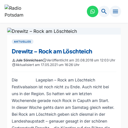
search
menu
AKTUELLES
Drewitz – Rock am Löschteich
person
Jule Sönnichsen
schedule
Veröffentlicht am 20.08.2018 um 12:03 Uhr
update
Aktualisiert am 17.05.2021 um 16:26 Uhr
Die
Lageplan – Rock am Löschteich
Festivalsaison ist noch nicht zu Ende. Auch nicht bei
uns in der Region. So hatten wir am letzten
Wochenende gerade noch Rock in Caputh am Start.
In dieser Woche gehts dann am Samstag gleich weiter.
Bei Rock am Löschteich geben sich diesmal in der
Landeshaupstadt – genauer gesagt in der schönen
Gartenstadt Drewitz – die Künstler auf der Bühne die