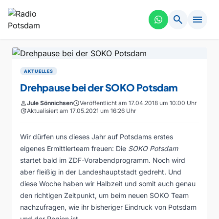
search
menu
AKTUELLES
Drehpause bei der SOKO Potsdam
person
Jule Sönnichsen
schedule
Veröffentlicht am 17.04.2018 um 10:00 Uhr
update
Aktualisiert am 17.05.2021 um 16:26 Uhr
Wir dürfen uns dieses Jahr auf Potsdams erstes
eigenes Ermittlerteam freuen: Die
SOKO Potsdam
startet bald im ZDF-Vorabendprogramm. Noch wird
aber fleißig in der Landeshauptstadt gedreht. Und
diese Woche haben wir Halbzeit und somit auch genau
den richtigen Zeitpunkt, um beim neuen SOKO Team
nachzufragen, wie ihr bisheriger Eindruck von Potsdam
und der Region ist.