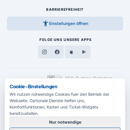
BARRIEREFREIHEIT
accessibility_new
Einstellungen öffnen
FOLGE UNS
UNSERE APPS
MEDIENPARTNER
Cookie-Einstellungen
Wir nutzen notwendige Cookies fuer den Betrieb der
Webseite. Optionale Dienste helfen uns,
Komfortfunktionen, Karten und Ticket-Widgets
bereitzustellen.
Nur notwendige
© 2026 Radio Potsdam. Webseite entwickelt durch die
Medienagentur