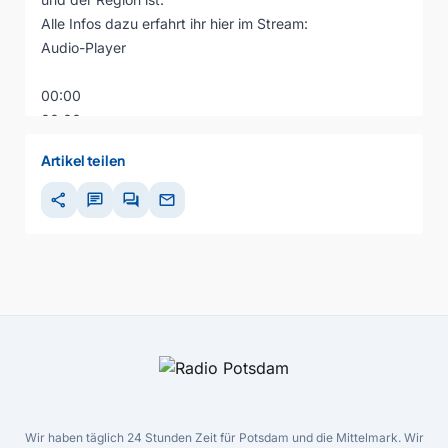
Alle Infos dazu erfahrt ihr hier im Stream:
Audio-Player
00:00
00:00
00:00
Artikel teilen
share
chat
forum
mail
Wir haben täglich 24 Stunden Zeit für Potsdam und die Mittelmark. Wir