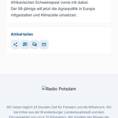
Afrikanischen Schweinepest vorne mit dabei.
Der 58-jährige will jetzt die Agrarpolitik in Europa
mitgestalten und Klimaziele umsetzen.
Artikel teilen
share
chat
forum
mail
Wir haben täglich 24 Stunden Zeit für Potsdam und die Mittelmark. Wir
berichten aus der Brandenburger Landeshauptstadt und dem
Einzugsgebiet von circa 70 Kilometern. Wir bündeln das Wissen der