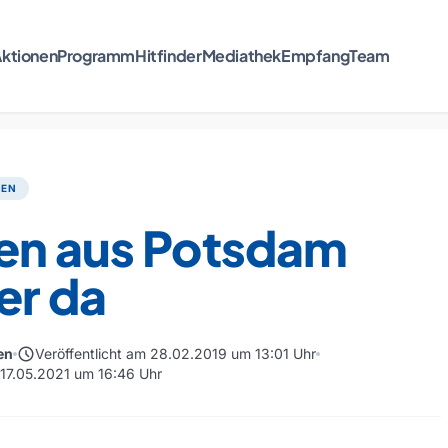
ktionen
Programm
Hitfinder
Mediathek
Empfang
Team
TEN
en aus Potsdam
er da
schedule
en
Veröffentlicht am 28.02.2019 um 13:01 Uhr
m 17.05.2021 um 16:46 Uhr