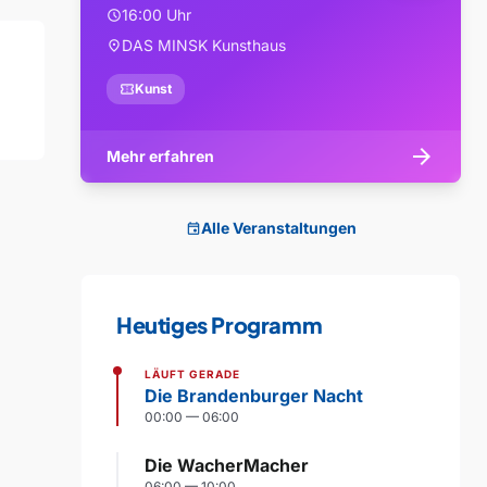
16:00 Uhr
schedule
DAS MINSK Kunsthaus
location_on
confirmation_number
Kunst
arrow_forward
Mehr erfahren
Alle Veranstaltungen
event
Heutiges Programm
LÄUFT GERADE
Die Brandenburger Nacht
00:00 — 06:00
Die WacherMacher
06:00 — 10:00