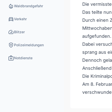
Die vermisst
local_fire_department
Waldbrandgefahr
Das teilte nun
directions_car
Verkehr
Durch einen 
Mittwochabend
speed
Blitzer
aufgefunden.
local_police
Dabei versuch
Polizeimeldungen
sprang aus e
medical_services
Notdienste
Dennoch gelan
Anschließend 
Die Kriminalp
Am 8. Februar
verschwunde