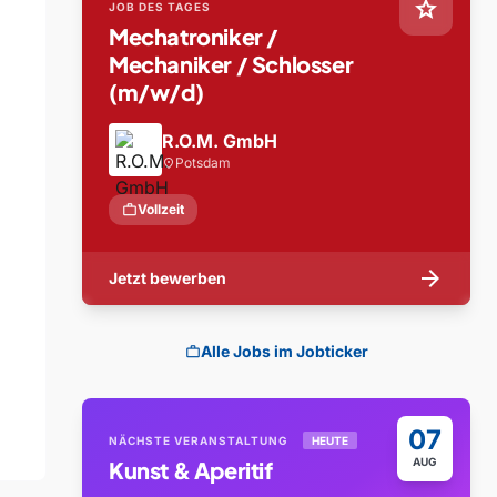
star
JOB DES TAGES
Mechatroniker /
Mechaniker / Schlosser
(m/w/d)
R.O.M. GmbH
Potsdam
location_on
work
Vollzeit
arrow_forward
Jetzt bewerben
Alle Jobs im Jobticker
work
07
NÄCHSTE VERANSTALTUNG
HEUTE
AUG
Kunst & Aperitif