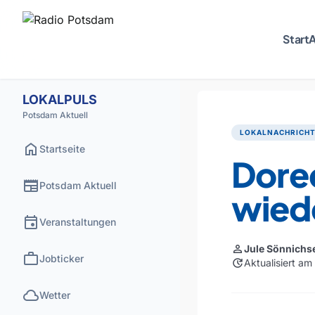
Start
A
LOKALPULS
Potsdam Aktuell
LOKALNACHRICH
home
Startseite
Dore
newspaper
Potsdam Aktuell
wied
event
Veranstaltungen
person
Jule Sönnichs
work
Jobticker
update
Aktualisiert a
cloud
Wetter