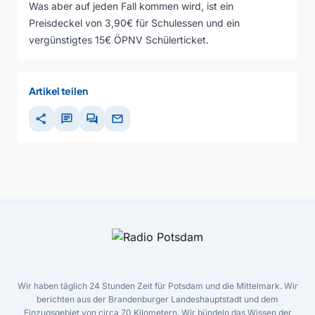
Was aber auf jeden Fall kommen wird, ist ein
Preisdeckel von 3,90€ für Schulessen und ein
vergünstigtes 15€ ÖPNV Schülerticket.
Artikel teilen
share
chat
forum
mail
Wir haben täglich 24 Stunden Zeit für Potsdam und die Mittelmark. Wir
berichten aus der Brandenburger Landeshauptstadt und dem
Einzugsgebiet von circa 70 Kilometern. Wir bündeln das Wissen der