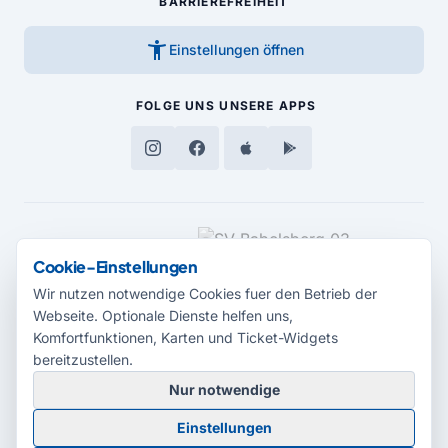
BARRIEREFREIHEIT
accessibility_new
Einstellungen öffnen
FOLGE UNS
UNSERE APPS
MEDIENPARTNER
Cookie-Einstellungen
Wir nutzen notwendige Cookies fuer den Betrieb der
Webseite. Optionale Dienste helfen uns,
Komfortfunktionen, Karten und Ticket-Widgets
bereitzustellen.
Nur notwendige
© 2026 Radio Potsdam. Webseite entwickelt durch die
Medienagentur
Einstellungen
Babelsberg