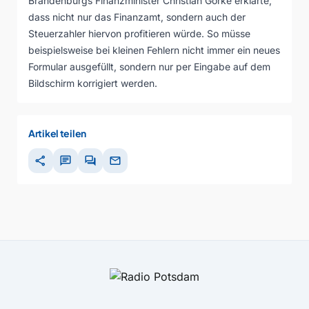
Brandenburgs Finanzminister Christian Görke erklärte,
dass nicht nur das Finanzamt, sondern auch der
Steuerzahler hiervon profitieren würde. So müsse
beispielsweise bei kleinen Fehlern nicht immer ein neues
Formular ausgefüllt, sondern nur per Eingabe auf dem
Bildschirm korrigiert werden.
Artikel teilen
share
chat
forum
mail