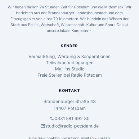
Wir haben täglich 24 Stunden Zeit für Potsdam und die Mittelmark. Wir
berichten aus der Brandenburger Landeshauptstadt und dem
Einzugsgebiet von circa 70 Kilometern. Wir bündeln das Wissen der
Stadt aus Politik, Wirtschaft, Wissenschaft, Kultur und Sport. Das ist
unsere lokale Kompetenz.
SENDER
Vermarktung, Werbung & Kooperationen
Teilnahmebedingungen
Mail ins Studio
Freie Stellen bei Radio Potsdam
KONTAKT
Brandenburger Straße 48
14467 Potsdam
call
0331 581 692 30
mail
studio@radio-potsdam.de
Eine Gewinnabholung ist von Montag – Freitag