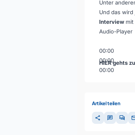
Unter anderem
Und das wird 
Interview
mit
Audio-Player
00:00
00:00
HIER
gehts zu
00:00
Pfeiltasten H
Artikel teilen
share
chat
forum
ma