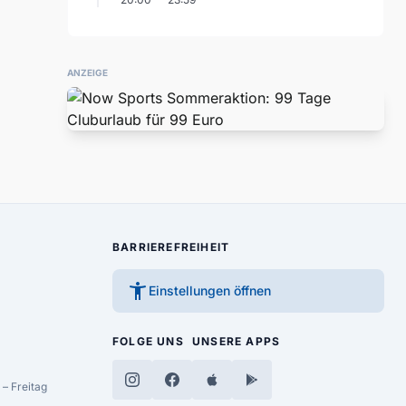
ANZEIGE
BARRIEREFREIHEIT
accessibility_new
Einstellungen öffnen
FOLGE UNS
UNSERE APPS
– Freitag