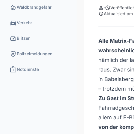
local_fire_department
Waldbrandgefahr
person
schedule
Veröffentli
update
Aktualisiert a
directions_car
Verkehr
speed
Blitzer
Alle Matrix-
wahrscheinlic
local_police
Polizeimeldungen
nämlich der l
medical_services
raus. Zwar si
Notdienste
in Babelsberg
– trotzdem m
Zu Gast im St
Fahrradgeschä
allem auf E-Bi
von der komp