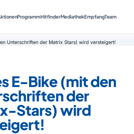
ktionen
Programm
Hitfinder
Mediathek
Empfang
Team
s E-Bike (mit den
schriften der
x-Stars) wird
eigert!