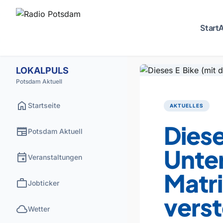
Start
A
LOKALPULS
Potsdam Aktuell
home
Startseite
AKTUELLES
Diese
newspaper
Potsdam Aktuell
Unter
event
Veranstaltungen
Matri
work
Jobticker
verst
cloud
Wetter