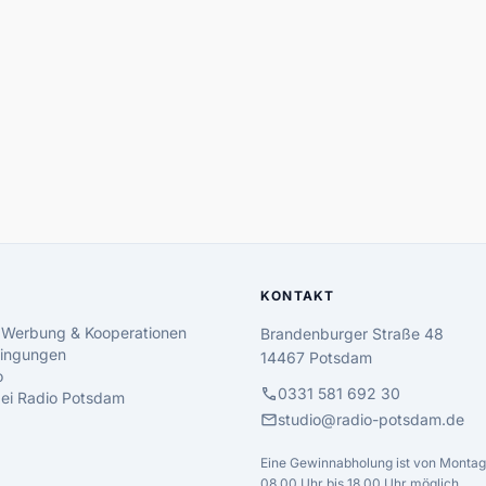
KONTAKT
 Werbung & Kooperationen
Brandenburger Straße 48
ingungen
14467 Potsdam
o
call
0331 581 692 30
 bei Radio Potsdam
mail
studio@radio-potsdam.de
Eine Gewinnabholung ist von Montag 
08.00 Uhr bis 18.00 Uhr möglich.