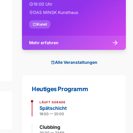
16:00 Uhr
schedule
DAS MINSK Kunsthaus
location_on
confirmation_number
Kunst
arrow_forward
Mehr erfahren
Alle Veranstaltungen
event
Heutiges Programm
LÄUFT GERADE
Spätschicht
18:00 — 20:00
Clubbing
20:00 — 23:59