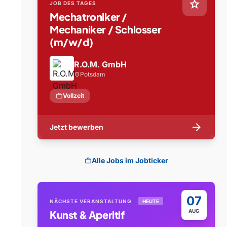
star
JOB DES TAGES
Mechatroniker /
Mechaniker / Schlosser
(m/w/d)
R.O.M. GmbH
Potsdam
location_on
work
Vollzeit
arrow_forward
Jetzt bewerben
Alle Jobs im Jobticker
work
07
NÄCHSTE VERANSTALTUNG
HEUTE
AUG
Kunst & Aperitif