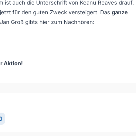
 ist auch die Unterschrift von Keanu Reaves drauf.
jetzt für den guten Zweck versteigert. Das
ganze
 Jan Groß gibts hier zum Nachhören:
r Aktion!
och/Runter benutzen, um die Lautstärke zu regeln.
il