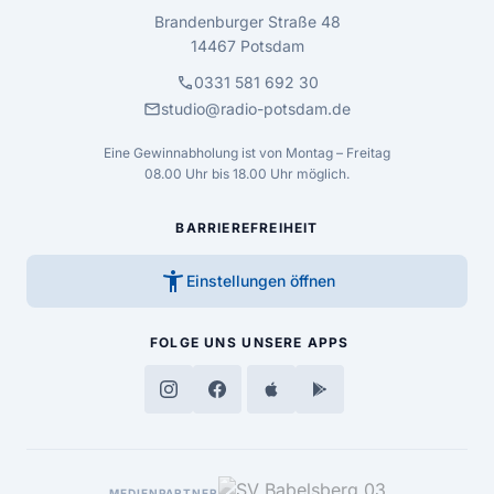
Brandenburger Straße 48
14467 Potsdam
call
0331 581 692 30
mail
studio@radio-potsdam.de
Eine Gewinnabholung ist von Montag – Freitag
08.00 Uhr bis 18.00 Uhr möglich.
BARRIEREFREIHEIT
accessibility_new
Einstellungen öffnen
FOLGE UNS
UNSERE APPS
MEDIENPARTNER