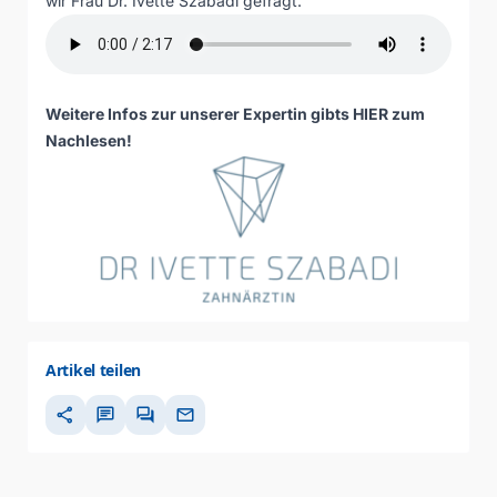
wir Frau Dr. Ivette Szabadi gefragt.
Weitere Infos zur unserer Expertin gibts
HIER zum
Nachlesen
!
Artikel teilen
share
chat
forum
mail