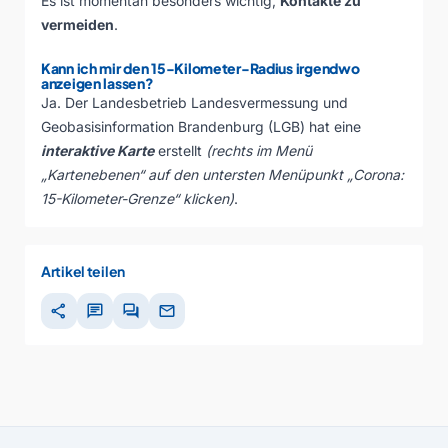
Es ist momentan besonders wichtig,
Kontakte zu
vermeiden
.
Kann ich mir den 15-Kilometer-Radius irgendwo
anzeigen lassen?
Ja. Der Landesbetrieb Landesvermessung und
Geobasisinformation Brandenburg (LGB) hat eine
interaktive Karte
erstellt
(rechts im Menü
„Kartenebenen“ auf den untersten Menüpunkt „Corona:
15-Kilometer-Grenze“ klicken)
.
Artikel teilen
share
chat
forum
mail