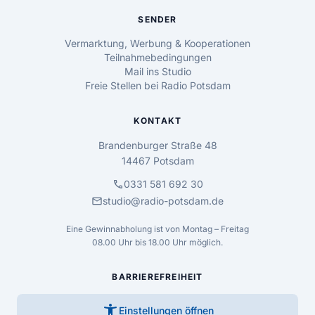
SENDER
Vermarktung, Werbung & Kooperationen
Teilnahmebedingungen
Mail ins Studio
Freie Stellen bei Radio Potsdam
KONTAKT
Brandenburger Straße 48
14467 Potsdam
call
0331 581 692 30
mail
studio@radio-potsdam.de
Eine Gewinnabholung ist von Montag – Freitag
08.00 Uhr bis 18.00 Uhr möglich.
BARRIEREFREIHEIT
accessibility_new
Einstellungen öffnen