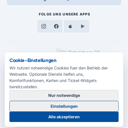
FOLGE UNS
UNSERE APPS
MEDIENPARTNER
Cookie-Einstellungen
Wir nutzen notwendige Cookies fuer den Betrieb der
Webseite. Optionale Dienste helfen uns,
Komfortfunktionen, Karten und Ticket-Widgets
bereitzustellen.
Nur notwendige
© 2026 Radio Potsdam. Webseite entwickelt durch die
Medienagentur
Einstellungen
Babelsberg
Barrierefreiheitserklärung
AGB
Datenschutz
Impressum
Alle akzeptieren
Cookie-Einstellungen