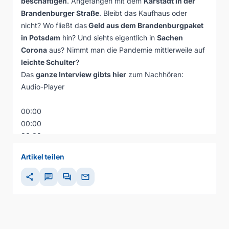
beschäftigen
. Angefangen mit dem
Karstadt in der
Brandenburger Straße
. Bleibt das Kaufhaus oder
nicht? Wo fließt das
Geld aus dem Brandenburgpaket
in Potsdam
hin? Und siehts eigentlich in
Sachen
Corona
aus? Nimmt man die Pandemie mittlerweile auf
leichte Schulter
?
Das
ganze Interview gibts hier
zum Nachhören:
Audio-Player
00:00
00:00
00:00
Artikel teilen
share
chat
forum
mail