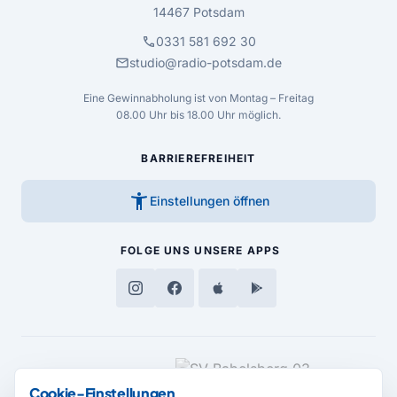
14467 Potsdam
call
0331 581 692 30
mail
studio@radio-potsdam.de
Eine Gewinnabholung ist von Montag – Freitag
08.00 Uhr bis 18.00 Uhr möglich.
BARRIEREFREIHEIT
accessibility_new
Einstellungen öffnen
FOLGE UNS
UNSERE APPS
MEDIENPARTNER
Cookie-Einstellungen