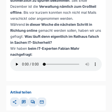
schmerzlich zu spüren bekommen
. Seit Ende
Dezember ist die
Verwaltung nämlich zum Großteil
offline
. Bis vor kurzem konnten noch nicht mal Mails
verschickt oder angenommen werden.
Während
in dieser Woche die nächsten Schritt in
Richtung online
gemacht werden sollen, haben wir uns
gefragt:
Was läuft denn eigentlich im Rathaus falsch
in Sachen IT-Sicherheit?
Wir haben
beim
IT-Experten Fabian Mahr
nachgefragt
:
Artikel teilen
share
chat
forum
mail