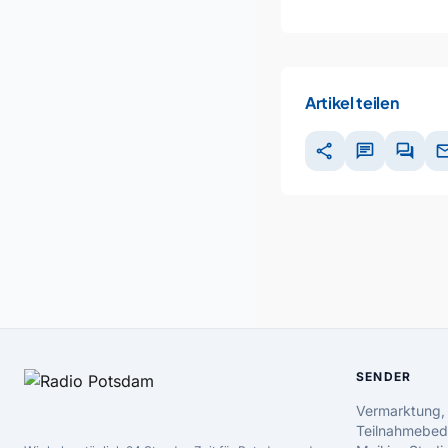
Artikel teilen
share
chat
forum
ma
SENDER
Vermarktung,
Teilnahmebed