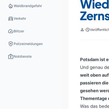
Wied
local_fire_department
Waldbrandgefahr
Zern
directions_car
Verkehr
person
schedule
Veröffentli
speed
Blitzer
local_police
Polizeimeldungen
medical_services
Notdienste
Potsdam ist e
Und genau d
weit oben au
passieren die
gesehen wer
Thementage d
Was das bede