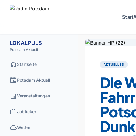
Start
A
LOKALPULS
Potsdam Aktuell
home
Startseite
AKTUELLES
Die 
newspaper
Potsdam Aktuell
Fahrr
event
Veranstaltungen
Pots
work
Jobticker
Dunk
cloud
Wetter