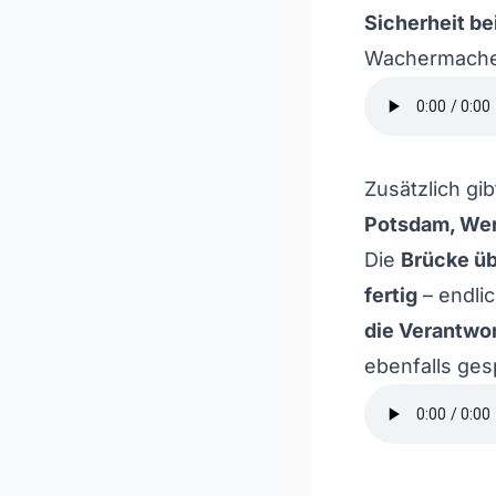
Sicherheit be
Wachermacher
Zusätzlich gi
Potsdam, We
Die
Brücke üb
fertig
– endli
die Verantwor
ebenfalls ge