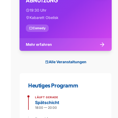
ABNUTZUNG
19:30 Uhr
schedule
Kabarett Obelisk
location_on
confirmation_number
Comedy
arrow_forward
Mehr erfahren
Alle Veranstaltungen
event
Heutiges Programm
LÄUFT GERADE
Spätschicht
18:00 — 20:00