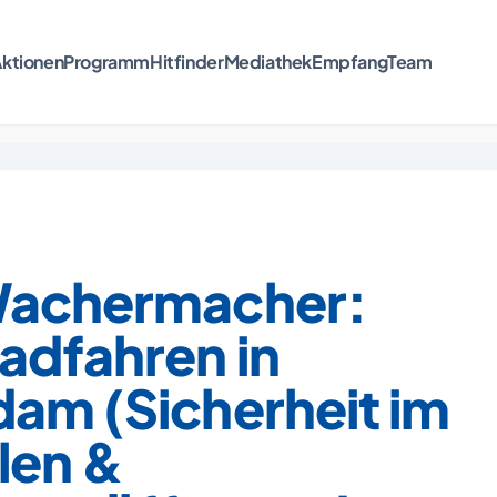
ktionen
Programm
Hitfinder
Mediathek
Empfang
Team
Wachermacher:
adfahren in
dam (Sicherheit im
len &