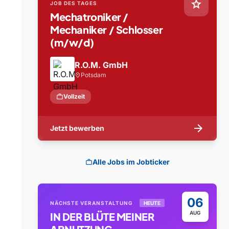
star
JOB DES TAGES
Mechatroniker /
Mechaniker / Schlosser
(m/w/d)
R.O.M. GmbH
Potsdam
location_on
work
Vollzeit
arrow_forward
Jetzt bewerben
Alle Jobs im Jobticker
work
06
NÄCHSTE VERANSTALTUNG
HEUTE
AUG
IN DER BLÜTE MEINER