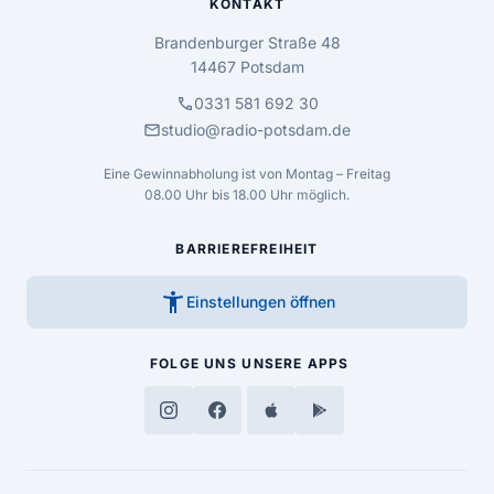
KONTAKT
Brandenburger Straße 48
14467 Potsdam
call
0331 581 692 30
mail
studio@radio-potsdam.de
Eine Gewinnabholung ist von Montag – Freitag
08.00 Uhr bis 18.00 Uhr möglich.
BARRIEREFREIHEIT
accessibility_new
Einstellungen öffnen
FOLGE UNS
UNSERE APPS