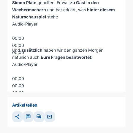
Simon Plate
geholfen. Er war
zu Gast in den
Wachermachern
und hat erklärt, was
hinter diesem
Naturschauspiel
steht:
Audio-Player
00:00
00:00
Und
zusätzlich
haben wir den ganzen Morgen
00:00
natürlich auch
Eure Fragen beantwortet
:
Audio-Player
00:00
00:00
00:00
Artikel teilen
share
chat
forum
mail