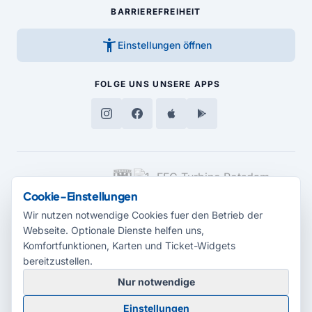
BARRIEREFREIHEIT
accessibility_new
Einstellungen öffnen
FOLGE UNS
UNSERE APPS
MEDIENPARTNER
Cookie-Einstellungen
Wir nutzen notwendige Cookies fuer den Betrieb der
Webseite. Optionale Dienste helfen uns,
Komfortfunktionen, Karten und Ticket-Widgets
bereitzustellen.
Nur notwendige
© 2026 Radio Potsdam. Webseite entwickelt durch die
Medienagentur
Einstellungen
Babelsberg