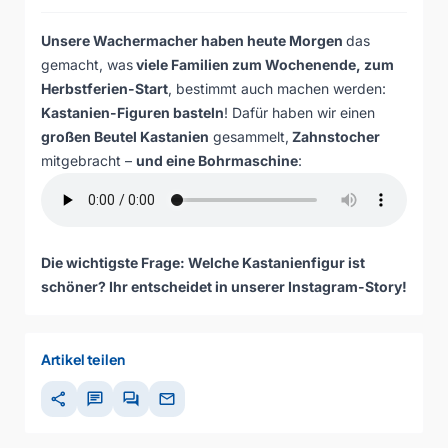
Unsere Wachermacher haben heute Morgen
das
gemacht, was
viele Familien zum Wochenende, zum
Herbstferien-Start
, bestimmt auch machen werden:
Kastanien-Figuren basteln
! Dafür haben wir einen
großen Beutel Kastanien
gesammelt,
Zahnstocher
mitgebracht –
und eine Bohrmaschine
:
Die wichtigste Frage: Welche Kastanienfigur ist
schöner? Ihr entscheidet in
unserer Instagram-Story
!
Artikel teilen
share
chat
forum
mail