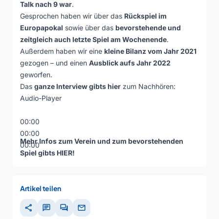
Talk nach 9 war
.
Gesprochen haben wir über das
Rückspiel im
Europapokal
sowie über das
bevorstehende und
zeitgleich auch letzte Spiel am Wochenende
.
Außerdem haben wir eine
kleine Bilanz vom Jahr 2021
gezogen – und einen
Ausblick aufs Jahr 2022
geworfen.
Das
ganze Interview gibts hier
zum Nachhören:
Audio-Player
00:00
00:00
Mehr Infos zum Verein und zum bevorstehenden
00:00
Spiel gibts
HIER
!
Artikel teilen
share
chat
forum
mail