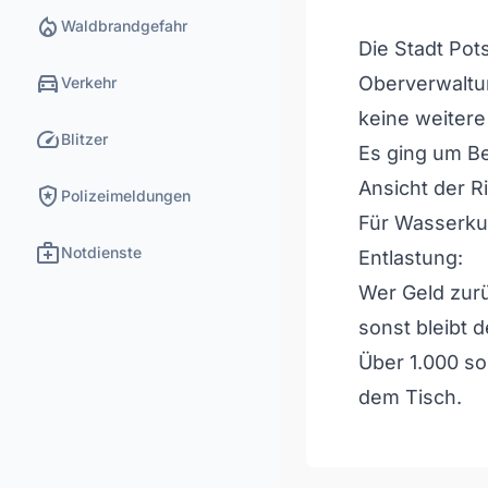
local_fire_department
Waldbrandgefahr
Die Stadt Pot
directions_car
Oberverwaltu
Verkehr
keine weiter
speed
Blitzer
Es ging um B
Ansicht der R
local_police
Polizeimeldungen
Für Wasserkun
medical_services
Notdienste
Entlastung:
Wer Geld zurü
sonst bleibt d
Über 1.000 so
dem Tisch.