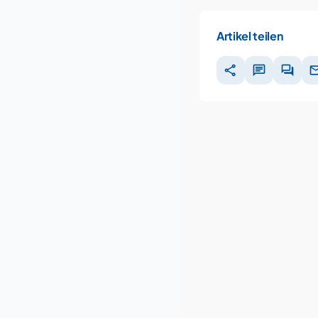
Artikel teilen
share
chat
forum
ma