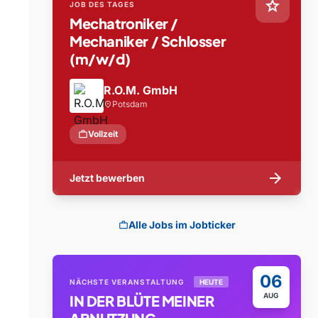
star
JOB DES TAGES
Mechatroniker /
Mechaniker / Schlosser
(m/w/d)
R.O.M. GmbH
Potsdam
location_on
work
Vollzeit
arrow_forward
Jetzt bewerben
Alle Jobs im Jobticker
work
06
NÄCHSTE VERANSTALTUNG
HEUTE
AUG
IN DER BLÜTE MEINER