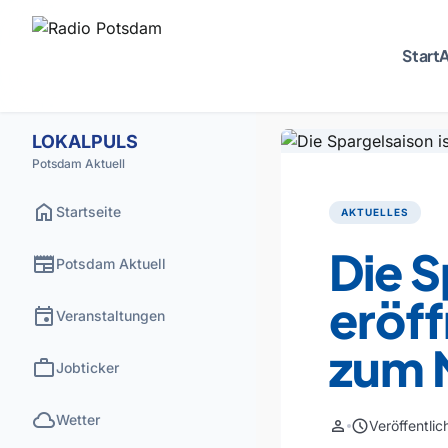
Start
A
LOKALPULS
Potsdam Aktuell
home
Startseite
AKTUELLES
Die S
newspaper
Potsdam Aktuell
eröf
event
Veranstaltungen
zum 
work
Jobticker
cloud
Wetter
person
schedule
Veröffentli