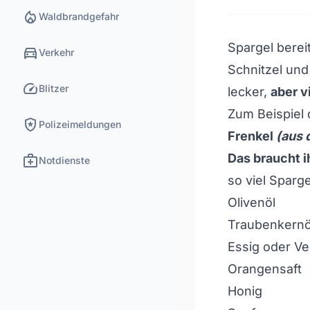
local_fire_department
Waldbrandgefahr
Spargel bereit
directions_car
Verkehr
Schnitzel und
speed
Blitzer
lecker,
aber v
Zum Beispiel
local_police
Polizeimeldungen
Frenkel
(aus 
medical_services
Das braucht i
Notdienste
so viel Sparg
Olivenöl
Traubenkernöl
Essig oder Ve
Orangensaft
Honig