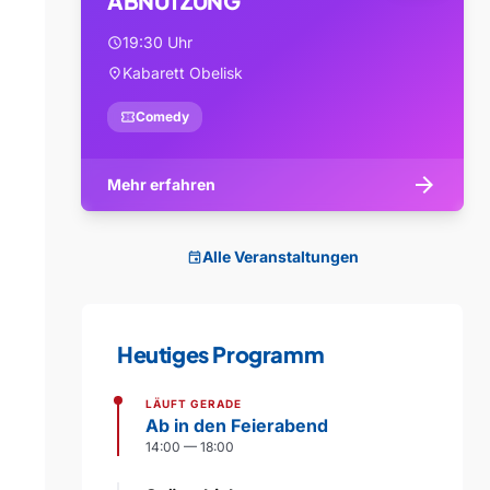
ABNUTZUNG
19:30 Uhr
schedule
Kabarett Obelisk
location_on
confirmation_number
Comedy
arrow_forward
Mehr erfahren
Alle Veranstaltungen
event
Heutiges Programm
LÄUFT GERADE
Ab in den Feierabend
14:00 — 18:00