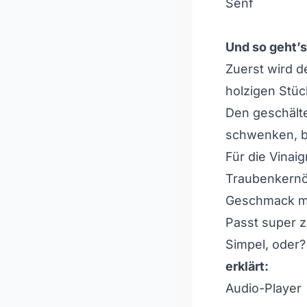
Senf
Und so geht’s
Zuerst wird d
holzigen Stü
Den geschält
schwenken, bi
Für die Vinai
Traubenkernöl
Geschmack mi
Passt super z
Simpel, oder?
erklärt:
Audio-Player