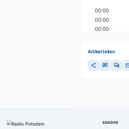
00:00
00:00
00:00
Pfeiltasten H
Artikel teilen
share
chat
forum
ma
SENDER