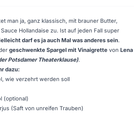
et man ja, ganz klassisch, mit brauner Butter,
 Sauce Hollandaise zu. Ist auf jeden Fall super
ielleicht darf es ja auch Mal was anderes sein
.
 der
geschwenkte Spargel mit Vinaigrette
von
Lena
der
Potsdamer Theaterklause
)
.
hr dazu:
el, wie verzehrt werden soll
 (optional)
rjus (Saft von unreifen Trauben)