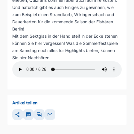
erleben, Quizfans kommen aber auch auf ihre Kosten.
Und natürlich gibt es auch Einiges zu gewinnen, wie
zum Beispiel einen Strandkorb, Wikingerschach und
Dauerkarten für die kommende Saison der Eisbären
Berlin!
Mit dem Sektglas in der Hand steif in der Ecke stehen
können Sie hier vergessen! Was die Sommerfestspiele
am Samstag noch alles für Highlights bieten, können
Sie hier Nachhören:
Artikel teilen
share
chat
forum
mail