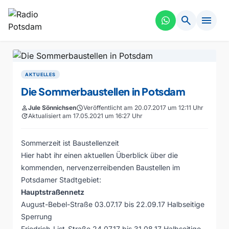
search
menu
AKTUELLES
Die Sommerbaustellen in Potsdam
person
Jule Sönnichsen
schedule
Veröffentlicht am 20.07.2017 um 12:11 Uhr
update
Aktualisiert am 17.05.2021 um 16:27 Uhr
Sommerzeit ist Baustellenzeit
Hier habt ihr einen aktuellen Überblick über die
kommenden, nervenzerreibenden Baustellen im
Potsdamer Stadtgebiet:
Hauptstraßennetz
August-Bebel-Straße 03.07.17 bis 22.09.17 Halbseitige
Sperrung
Friedrich-List-Straße 24.07.17 bis 31.08.17 Halbseitige