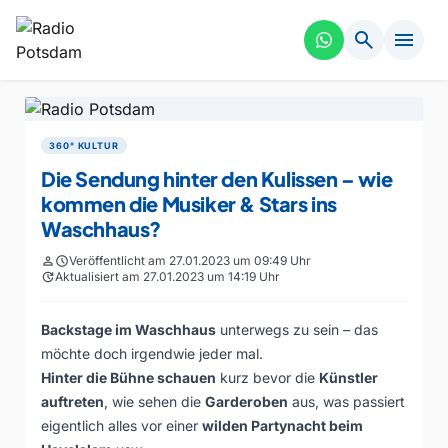
search
menu
360° KULTUR
Die Sendung hinter den Kulissen – wie
kommen die Musiker & Stars ins
Waschhaus?
person
schedule
Veröffentlicht am 27.01.2023 um 09:49 Uhr
update
Aktualisiert am 27.01.2023 um 14:19 Uhr
Backstage im
Waschhaus
unterwegs zu sein – das
möchte doch irgendwie jeder mal.
Hinter die Bühne schauen
kurz bevor die
Künstler
auftreten
, wie sehen die
Garderoben
aus, was passiert
eigentlich alles vor einer
wilden Partynacht beim