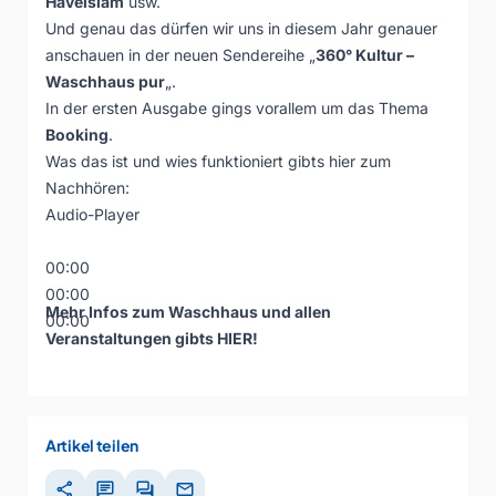
Havelslam
usw.
Und genau das dürfen wir uns in diesem Jahr genauer
anschauen in der neuen Sendereihe „
360° Kultur –
Waschhaus pur
„.
In der ersten Ausgabe gings vorallem um das Thema
Booking
.
Was das ist und wies funktioniert gibts hier zum
Nachhören:
Audio-Player
00:00
00:00
Mehr Infos zum Waschhaus und allen
00:00
Veranstaltungen gibts
HIER
!
Artikel teilen
share
chat
forum
mail