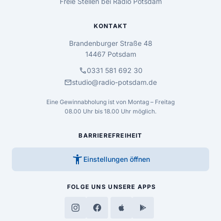
Freie Stellen bei Radio Potsdam
KONTAKT
Brandenburger Straße 48
14467 Potsdam
call
0331 581 692 30
mail
studio@radio-potsdam.de
Eine Gewinnabholung ist von Montag – Freitag
08.00 Uhr bis 18.00 Uhr möglich.
BARRIEREFREIHEIT
accessibility_new
Einstellungen öffnen
FOLGE UNS
UNSERE APPS