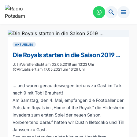
search
menu
AKTUELLES
Die Royals starten in die Saison 2019 …
person
schedule
Veröffentlicht am 02.05.2019 um 13:23 Uhr
update
Aktualisiert am 17.05.2021 um 16:26 Uhr
… und waren genau deswegen bei uns zu Gast im Talk
nach 9 mit Tobi Brauhart!
Am Samstag, den 4. Mai, empfangen die Footballer der
Potsdam Royals im „Home of the Royals“ die Hildesheim
Invaders zum ersten Spiel der neuen Saison.
Vorbereitend darauf hatten wir Dustin Illetschko und Till
Janssen zu Gast.
Das ganze Interview gibts hier zum Nachhören: