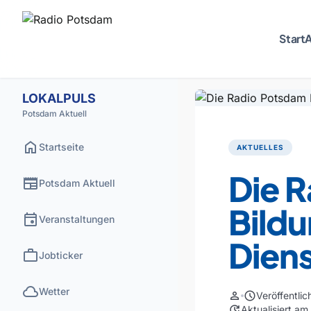
Start
A
LOKALPULS
Potsdam Aktuell
home
Startseite
AKTUELLES
Die 
newspaper
Potsdam Aktuell
Bild
event
Veranstaltungen
Dien
work
Jobticker
cloud
Wetter
person
schedule
Veröffentli
update
Aktualisiert a