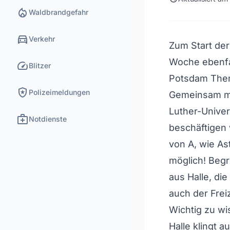
local_fire_department
Waldbrandgefahr
directions_car
Verkehr
Zum Start der
Woche ebenfal
speed
Blitzer
Potsdam The
local_police
Polizeimeldungen
Gemeinsam mi
Luther-Univers
medical_services
Notdienste
beschäftigen 
von A, wie Ast
möglich! Beg
aus Halle, di
auch der Frei
Wichtig zu w
Halle klingt 