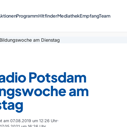
ktionen
Programm
Hitfinder
Mediathek
Empfang
Team
Radio Potsdam
ungswoche am
stag
cht am 07.08.2019 um 12:26 Uhr
m 17.05.2021 um 16:26 Uhr