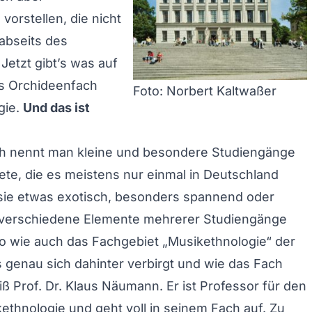
vorstellen, die nicht
 abseits des
Jetzt gibt’s was auf
as Orchideenfach
Foto: Norbert Kaltwaßer
gie.
Und das ist
h nennt man kleine und besondere Studiengänge
te, die es meistens nur einmal in Deutschland
d sie etwas exotisch, besonders spannend oder
e verschiedene Elemente mehrerer Studiengänge
 wie auch das Fachgebiet „Musikethnologie“ der
s genau sich dahinter verbirgt und wie das Fach
iß Prof. Dr. Klaus Näumann. Er ist Professor für den
ethnologie und geht voll in seinem Fach auf. Zu