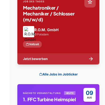
star
JOB DES TAGES
Mechatroniker /
Mechaniker / Schlosser
(m/w/d)
R.O.M. GmbH
Potsdam
location_on
work
Vollzeit
arrow_forward
Jetzt bewerben
Alle Jobs im Jobticker
work
09
NÄCHSTE VERANSTALTUNG
HEUTE
AUG
1. FFC Turbine Heimspiel