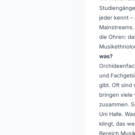
Studiengänge 
jeder kennt –
Mainstreams. 
die Ohren: d
Musikethnolo
was?
Orchideenfac
und Fachgebie
gibt. Oft sin
bringen viel
zusammen. So
Uni Halle. Wa
klingt, das we
Bereich Musik