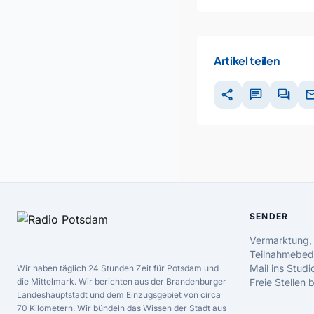
Artikel teilen
share
chat
forum
ma
SENDER
Vermarktung,
Teilnahmebed
Mail ins Studi
Wir haben täglich 24 Stunden Zeit für Potsdam und
die Mittelmark. Wir berichten aus der Brandenburger
Freie Stellen
Landeshauptstadt und dem Einzugsgebiet von circa
70 Kilometern. Wir bündeln das Wissen der Stadt aus