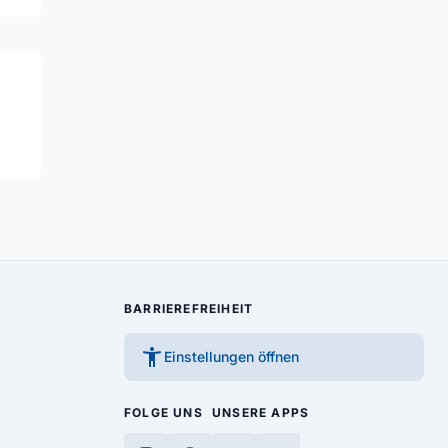
BARRIEREFREIHEIT
accessibility_new
Einstellungen öffnen
FOLGE UNS
UNSERE APPS