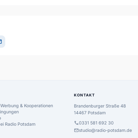
il
KONTAKT
 Werbung & Kooperationen
Brandenburger Straße 48
ingungen
14467 Potsdam
o
call
0331 581 692 30
 bei Radio Potsdam
mail
studio@radio-potsdam.de