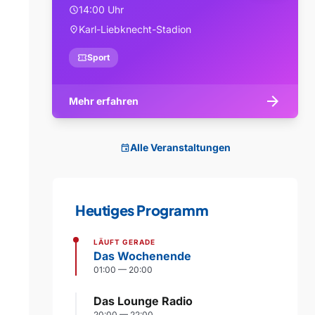
14:00 Uhr
schedule
Karl-Liebknecht-Stadion
location_on
confirmation_number
Sport
arrow_forward
Mehr erfahren
Alle Veranstaltungen
event
Heutiges Programm
LÄUFT GERADE
Das Wochenende
01:00 — 20:00
Das Lounge Radio
20:00 — 22:00