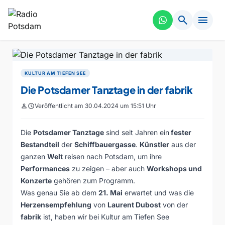
search
menu
KULTUR AM TIEFEN SEE
Die Potsdamer Tanztage in der fabrik
person
schedule
Veröffentlicht am 30.04.2024 um 15:51 Uhr
Die
Potsdamer Tanztage
sind seit Jahren ein
fester
Bestandteil
der
Schiffbauergasse
.
Künstler
aus der
ganzen
Welt
reisen nach Potsdam, um ihre
Performances
zu zeigen – aber auch
Workshops und
Konzerte
gehören zum Programm.
Was genau Sie ab dem
21. Mai
erwartet und was die
Herzensempfehlung
von
Laurent Dubost
von der
fabrik
ist, haben wir bei Kultur am Tiefen See