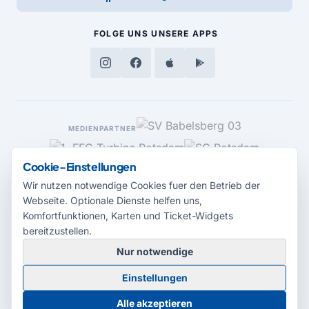
FOLGE UNS
UNSERE APPS
MEDIENPARTNER
Cookie-Einstellungen
Wir nutzen notwendige Cookies fuer den Betrieb der
Webseite. Optionale Dienste helfen uns,
Komfortfunktionen, Karten und Ticket-Widgets
bereitzustellen.
Nur notwendige
© 2026 Radio Potsdam. Webseite entwickelt durch die
Medienagentur
Einstellungen
Babelsberg
Barrierefreiheitserklärung
AGB
Datenschutz
Impressum
Alle akzeptieren