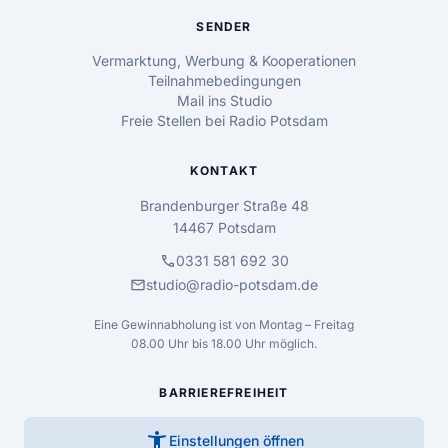
SENDER
Vermarktung, Werbung & Kooperationen
Teilnahmebedingungen
Mail ins Studio
Freie Stellen bei Radio Potsdam
KONTAKT
Brandenburger Straße 48
14467 Potsdam
call
0331 581 692 30
mail
studio@radio-potsdam.de
Eine Gewinnabholung ist von Montag – Freitag
08.00 Uhr bis 18.00 Uhr möglich.
BARRIEREFREIHEIT
accessibility_new
Einstellungen öffnen