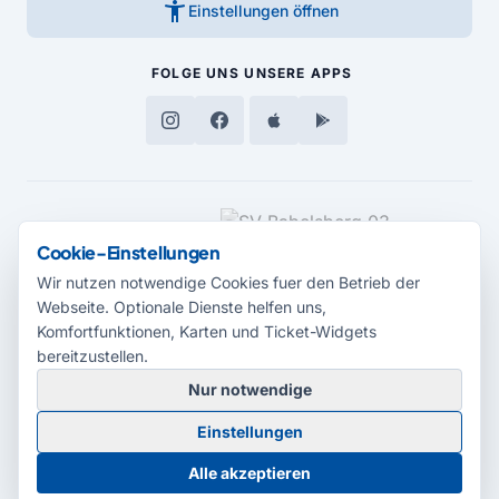
accessibility_new
Einstellungen öffnen
FOLGE UNS
UNSERE APPS
MEDIENPARTNER
Cookie-Einstellungen
Wir nutzen notwendige Cookies fuer den Betrieb der
Webseite. Optionale Dienste helfen uns,
Komfortfunktionen, Karten und Ticket-Widgets
bereitzustellen.
Nur notwendige
© 2026 Radio Potsdam. Webseite entwickelt durch die
Medienagentur
Einstellungen
Babelsberg
Barrierefreiheitserklärung
AGB
Datenschutz
Impressum
Alle akzeptieren
Cookie-Einstellungen