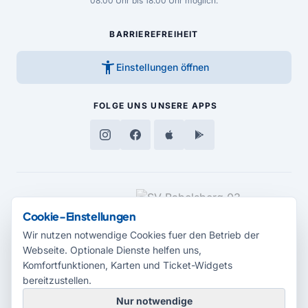
08.00 Uhr bis 18.00 Uhr möglich.
BARRIEREFREIHEIT
accessibility_new
Einstellungen öffnen
FOLGE UNS
UNSERE APPS
MEDIENPARTNER
Cookie-Einstellungen
Wir nutzen notwendige Cookies fuer den Betrieb der
Webseite. Optionale Dienste helfen uns,
Komfortfunktionen, Karten und Ticket-Widgets
bereitzustellen.
Nur notwendige