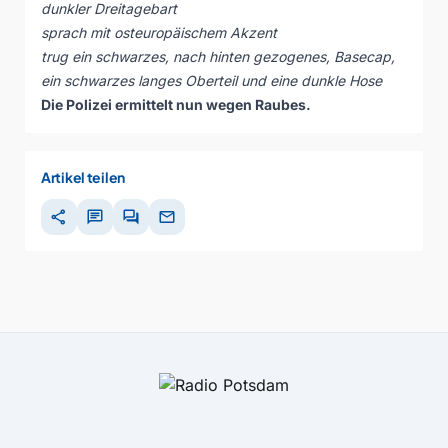
dunkler Dreitagebart
sprach mit osteuropäischem Akzent
trug ein schwarzes, nach hinten gezogenes, Basecap,
ein schwarzes langes Oberteil und eine dunkle Hose
Die Polizei ermittelt nun wegen Raubes.
Artikel teilen
share
chat
forum
mail