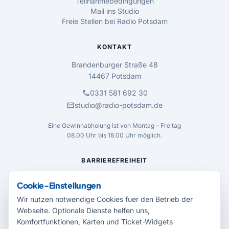
Teilnahmebedingungen
Mail ins Studio
Freie Stellen bei Radio Potsdam
KONTAKT
Brandenburger Straße 48
14467 Potsdam
call
0331 581 692 30
mail
studio@radio-potsdam.de
Eine Gewinnabholung ist von Montag – Freitag
08.00 Uhr bis 18.00 Uhr möglich.
BARRIEREFREIHEIT
accessibility_new
Cookie-Einstellungen
Einstellungen öffnen
Wir nutzen notwendige Cookies fuer den Betrieb der
Webseite. Optionale Dienste helfen uns,
FOLGE UNS
UNSERE APPS
Komfortfunktionen, Karten und Ticket-Widgets