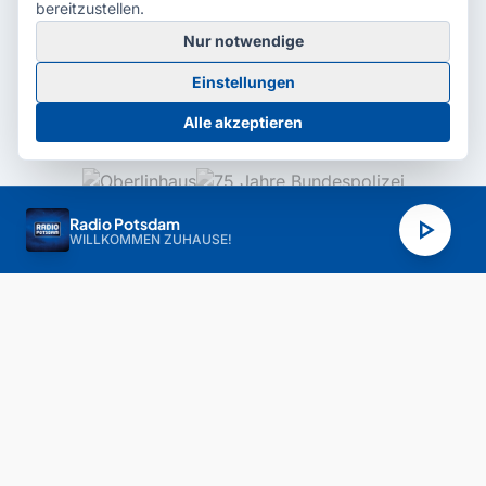
bereitzustellen.
Nur notwendige
Einstellungen
MEDIENPARTNER
Alle akzeptieren
play_arrow
Radio Potsdam
WILLKOMMEN ZUHAUSE!
© 2026 Radio Potsdam. Webseite entwickelt durch die
Medienagentur
Babelsberg
Barrierefreiheitserklärung
AGB
Datenschutz
Impressum
Cookie-Einstellungen