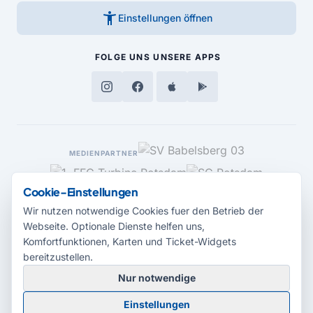
accessibility_new
Einstellungen öffnen
FOLGE UNS
UNSERE APPS
MEDIENPARTNER
Cookie-Einstellungen
Wir nutzen notwendige Cookies fuer den Betrieb der
Webseite. Optionale Dienste helfen uns,
Komfortfunktionen, Karten und Ticket-Widgets
bereitzustellen.
Nur notwendige
© 2026 Radio Potsdam. Webseite entwickelt durch die
Medienagentur
Einstellungen
Babelsberg