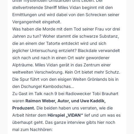
unter mysteriösen Umständen ums Leben. Der
stellvertretende Sheriff Miles Vidan beginnt mit den
Ermittlungen und wird dabei von den Schrecken seiner
Vergangenheit eingeholt.
Was haben die Morde mit dem Tod seiner Frau vor drei
Jahren zu tun? Woher stammt die schwarze Substanz,
die an einem der Tatorte entdeckt wird und sich
jeglicher Untersuchung entzieht? Blackdale verwandelt
sich nach und nach in einen Ort wahr gewordener
Alpträume. Miles Vidan gerät in das Zentrum einer
weltweiten Verschwörung. Kein Ort bietet mehr Schutz.
Die Spur führt von den eisigen Weiten Grönlands bis in
den Dschungel Kambodschas…
Zu Gast im Talk nach 9 bei Radiowecker Tobi Brauhart
waren
Raimon Weber, Autor, und Uwe Kaddik,
Produzent.
Die beiden haben uns verraten, wie die
Arbeit hinter dem
Hörspiel „VIDAN“
lief und um was es
überhaupt geht. Das ganze interview gibts hier noch
mal zum Nachhören: