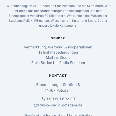
Wir haben täglich 24 Stunden Zeit für Potsdam und die Mittelmark. Wir
berichten aus der Brandenburger Landeshauptstadt und dem
Einzugsgebiet von circa 70 Kilometern. Wir bündeln das Wissen der
Stadt aus Politik, Wirtschaft, Wissenschaft, Kultur und Sport. Das ist
unsere lokale Kompetenz.
SENDER
Vermarktung, Werbung & Kooperationen
Teilnahmebedingungen
Mail ins Studio
Freie Stellen bei Radio Potsdam
KONTAKT
Brandenburger Straße 48
14467 Potsdam
call
0331 581 692 30
mail
studio@radio-potsdam.de
Eine Gewinnabholung ist von Montag – Freitag