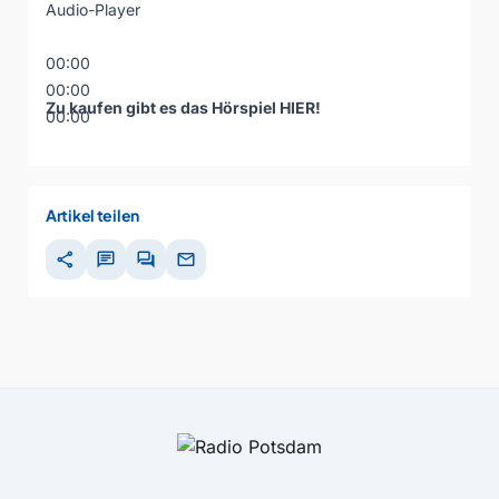
Audio-Player
00:00
00:00
Zu kaufen gibt es das Hörspiel
HIER
!
00:00
Artikel teilen
share
chat
forum
mail