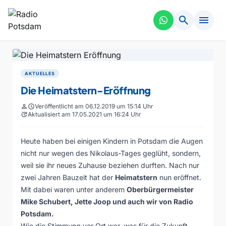
search
menu
AKTUELLES
Die Heimatstern-Eröffnung
person
schedule
Veröffentlicht am 06.12.2019 um 15:14 Uhr
update
Aktualisiert am 17.05.2021 um 16:24 Uhr
Heute haben bei einigen Kindern in Potsdam die Augen
nicht nur wegen des Nikolaus-Tages geglüht, sondern,
weil sie ihr neues Zuhause beziehen durften. Nach nur
zwei Jahren Bauzeit hat der
Heimatstern
nun eröffnet.
Mit dabei waren unter anderem
Oberbürgermeister
Mike Schubert, Jette Joop und auch wir von Radio
Potsdam.
Wie die Stimmung vor Ort war, was für die Zukunft