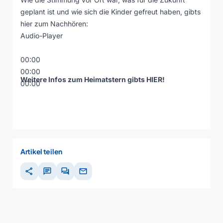
geplant ist und wie sich die Kinder gefreut haben, gibts
hier zum Nachhören:
Audio-Player
00:00
00:00
Weitere Infos zum Heimatstern gibts
HIER
!
00:00
Artikel teilen
share
chat
forum
mail