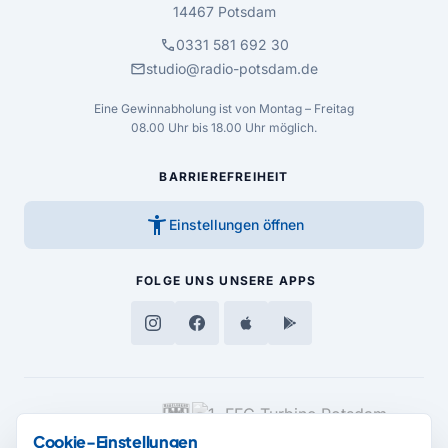
14467 Potsdam
call
0331 581 692 30
mail
studio@radio-potsdam.de
Eine Gewinnabholung ist von Montag – Freitag
08.00 Uhr bis 18.00 Uhr möglich.
BARRIEREFREIHEIT
accessibility_new
Einstellungen öffnen
FOLGE UNS
UNSERE APPS
MEDIENPARTNER
Cookie-Einstellungen